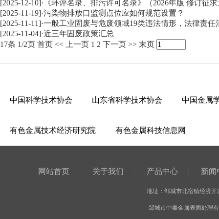
[2025-12-10]
·
《环评名录、排污许可名录》（2026年版 修订征
[2025-11-19]
·
污染物排放口监测点位应如何规范设置？
[2025-11-11]
·
一般工业固废与危废领域19类违法情形，法律责任
[2025-11-04]
·
近三年固废政策汇总
17条 1/2页
首页
<<
上一页
1
2
下一页
>>
末页
中国科学技术协会
山东省科学技术协会
中国金属
有色金属技术经济研究院
有色金属科技信息网
网站首页
|
关于我们
|
产品中心
|
新闻
地址：邹城市北宿镇经济开发区
邹城市中奉金属表面处理有