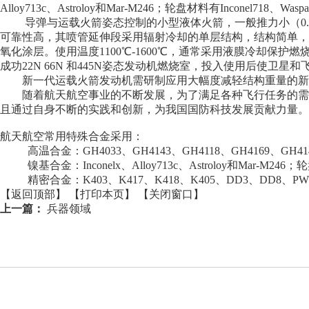
Alloy713c、Astroloy和Mar-M246；轮盘材料有Inconel
导弹与运载火箭姿态控制的小型液体火箭，一般推力小（0.02N
可靠性高，其喷管延伸段采用辐射冷却的单层结构，结构简单，质
氧化涂层。使用温度1100℃-1600℃，通常采用液膜冷却保
成功22N 66N 和445N姿态发动机燃烧室，投入使用后使卫星
新一代运载火箭发动机需研制应用大幅度减轻结构重量的新型高温
随着航天航空事业的不断发展，为了满足各种飞行任务的需要
且通过自身不断的实践和创新，为我国国防科技发展贡献力量。
航天航空常用特殊合金采用：
高温合金：GH4033、GH4143、GH4118、GH4169、GH4141
镍基合金：Inconelx、Alloy713c、Astroloy和Mar-M246；轮盘
精密合金：K403、K417、K418、K405、DD3、DD8、PW1
【返回顶部】
【打印本页】
【关闭窗口】
上一篇：
兵器领域