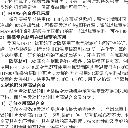
一定的抗氧化，抗燃气腐蚀能力；具有一定瞬时和持久强度，热
良好的组织稳定性，保证寿命期内可靠工作。
1）MA956合金多孔层板
多孔层板早期使用HS-188合金薄板经照相，腐蚀刻槽和打
冷却的30%冷却气体，可提高发动机热循环效率，降低燃烧室
MA956制作多孔层板是美国推出的新一代燃烧室材料，可在130
2）陶瓷复合材料在燃烧室的应用
美国从1971年就开始了对陶瓷用于燃气涡轮机的可行性验证。
标，这些指标是：把涡轮进口温度提高到2200℃；在化学计算的燃
足这些要求，研究的材料除了单相陶瓷外，还有石墨、金属基和
陶瓷材料比镍基合金膨胀系数小很多，涂层很容易剥落。制成
使用10%—20%冷却空气即可使用金属背面隔热后温度只有80
B1900+陶瓷涂层防护瓦片，发展的方向是用SiC基复合材料或抗
烧室的发展材料，使用温度1538℃-1650℃，用于火焰筒，浮
2.涡轮部分用高温合金
航空发动机涡轮叶片是航空发动机中承受温度载荷最剧烈和工
严格。而航空发动机涡轮叶片高温合金又分为：
1）导向器用高温合金
导向器是涡轮发动机受热冲击最大的零件之一。当燃烧室出现
涡轮叶片大约高出100℃，区别是静止件，所受机械负荷不大
金应具有如下性能：具有足够的高温强度，持久蠕性能及良好的
工艺成型性能和可焊性，涂层防护性能。