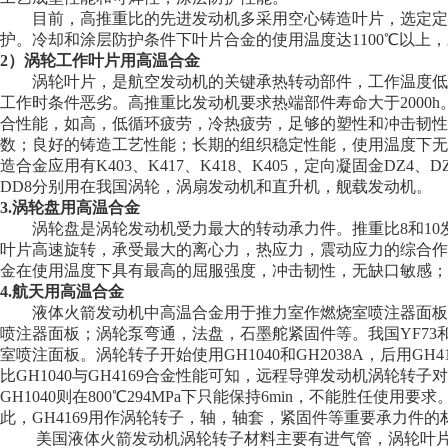
目前，高推重比的先进发动机多采用空心铸造叶片，选定定向和单
护。冷却和涂层防护条件下叶片合金的使用温度达1100℃以
2）涡轮工作叶片用高温合金
涡轮叶片，是航空发动机的关键承热转动部件，工作温度低于导
工作时条件恶劣。高推重比发动机要求热端部件寿命大于2000
合性能，如高，低循环疲劳，冷热疲劳，足够的塑性和冲击韧性
数；良好的铸造工艺性能；长期的组织稳定性能，使用温度下无TCP
造合金应用有K403、K417、K418、K405，定向凝固金DZ4
DD8分别用在我国涡轮，涡扇发动机和直升机，舰载发动机。
3.涡轮盘用高温合金
涡轮盘是涡轮发动机受力最大的转动承力件。推重比8和10发动
叶片高速旋转，承受最大的离心力，热应力，震动应力的综合作
金在使用温度下具有最高的屈服强度，冲击韧性，无缺口敏感；
4.航天用高温合金
液体火箭发动机中高温合金用于推力室作燃烧室喷注器面板；
喷注器面板；涡轮泵弯通，法盘，石墨舵紧固件等。我国YF73和
室喷注面板。涡轮转子开始使用GH1040和GH2038A，后用G
比GH1040与GH4169合金性能可知，远程导弹发动机涡轮转子对材料
GH1040则在800℃294MPa下只能保持6min，不能胜任使用要
此，GH4169用作涡轮转子，轴，轴套，紧固件等重要承力
美国液体火箭发动机涡轮转子材料主要有进气管，涡轮叶片和轮盘。