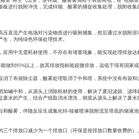
室”将空气击穿，使锌烟、酸雾雾滴粒子表面荷电，在“电捕室
极板进行脱附冲洗，完成锌烟、酸雾的捕捉收集处理，脱附收集
压直流产生电场对污染物质进行吸附捕集，然后通过水脱附溶
产生，为纯绿色环保处理技术。
应用中无需耗材使用，不存在有堵塞现象，能实现处理排放达
集率能做到95%以上，故其排放指标能超微排放，远低于现有国家
消了布袋除尘器，酸雾处理取消了中和塔，系统中没有布袋和
加碱中和，从源头上消除耗材的使用，解决了废旧滤袋、滤球
废水的产生，结合产线取消水漂洗，彻底从源头上解决了废水
和酸雾，伴随反应生成氯化锌-铵被喷淋脱附流至塔底的储液池
三个排放口减少为一个排放口（环保是按排放口数量收费的）