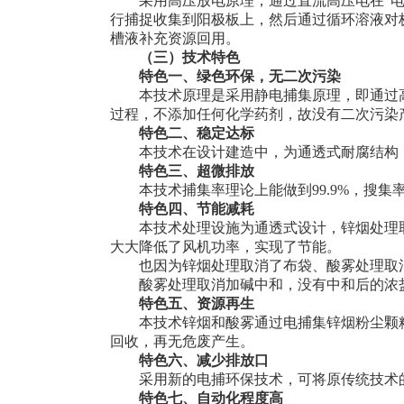
采用高压放电原理，通过直流高压电在“电捕
行捕捉收集到阳极板上，然后通过循环溶液对
槽液补充资源回用。
（
三）技术特色
特色一、绿色环保，无二次污染
本技术原理是采用静电捕集原理，即通过高
过程，不添加任何化学药剂，故没有二次污染
特色二、稳定达标
本技术在设计建造中，为通透式耐腐结构，
特色三、超微排放
本技术捕集率理论上能做到99.9%，搜
特色四、节能减耗
本技术处理设施为通透式设计，锌烟处理取
大大降低了风机功率，实现了节能。
也因为锌烟处理取消了布袋、酸雾处理取消
酸雾处理取消加碱中和，没有中和后的浓盐
特色五、资源再生
本技术锌烟和酸雾通过电捕集锌烟粉尘颗粒
回收，再无危废产生。
特色六、减少排放口
采用新的电捕环保技术，可将原传统技术的
特色七、自动化程度高